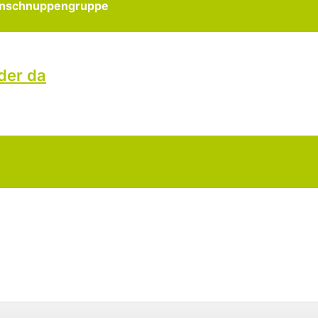
ernschnuppengruppe
nder da